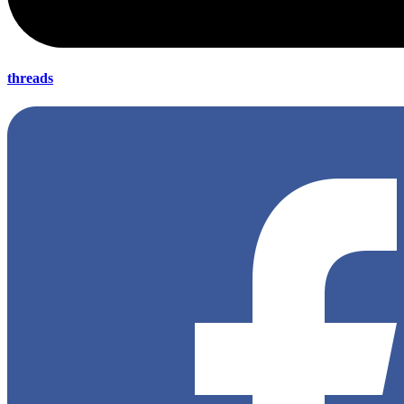
threads