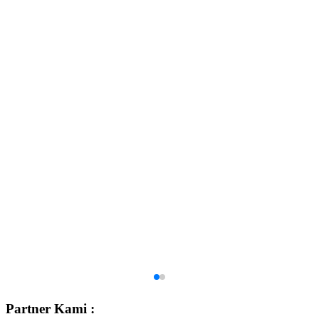
Partner Kami :