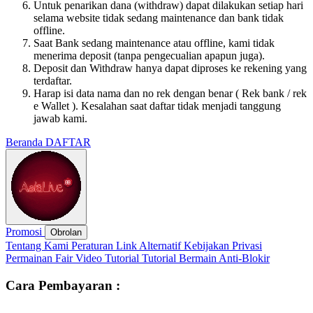
Untuk penarikan dana (withdraw) dapat dilakukan setiap hari
selama website tidak sedang maintenance dan bank tidak
offline.
Saat Bank sedang maintenance atau offline, kami tidak
menerima deposit (tanpa pengecualian apapun juga).
Deposit dan Withdraw hanya dapat diproses ke rekening yang
terdaftar.
Harap isi data nama dan no rek dengan benar ( Rek bank / rek
e Wallet ). Kesalahan saat daftar tidak menjadi tanggung
jawab kami.
Beranda
DAFTAR
Promosi
Obrolan
Tentang Kami
Peraturan
Link Alternatif
Kebijakan Privasi
Permainan Fair
Video Tutorial
Tutorial Bermain
Anti-Blokir
Cara Pembayaran :