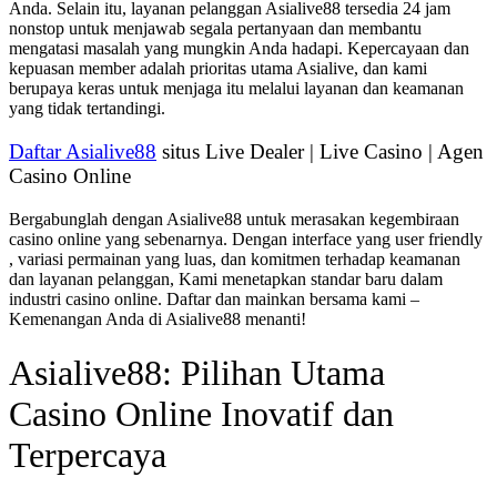
Anda. Selain itu, layanan pelanggan Asialive88 tersedia 24 jam
nonstop untuk menjawab segala pertanyaan dan membantu
mengatasi masalah yang mungkin Anda hadapi. Kepercayaan dan
kepuasan member adalah prioritas utama Asialive, dan kami
berupaya keras untuk menjaga itu melalui layanan dan keamanan
yang tidak tertandingi.
Daftar Asialive88
situs Live Dealer | Live Casino | Agen
Casino Online
Bergabunglah dengan Asialive88 untuk merasakan kegembiraan
casino online yang sebenarnya. Dengan interface yang user friendly
, variasi permainan yang luas, dan komitmen terhadap keamanan
dan layanan pelanggan, Kami menetapkan standar baru dalam
industri casino online. Daftar dan mainkan bersama kami –
Kemenangan Anda di Asialive88 menanti!
Asialive88: Pilihan Utama
Casino Online Inovatif dan
Terpercaya