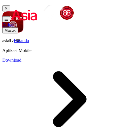
✕
Daftar
Masuk
Beranda
asialive88
Aplikasi Mobile
Download