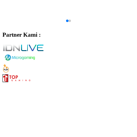
Partner Kami :