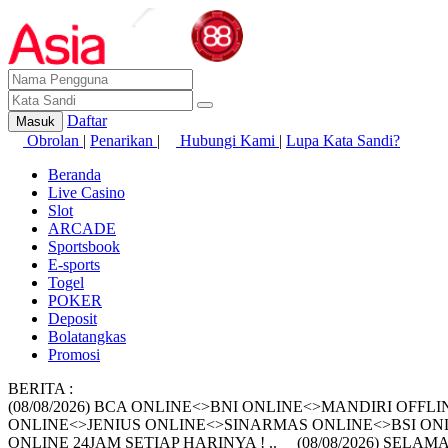
Daftar
Masuk
Obrolan
|
Penarikan
|
Hubungi Kami
|
Lupa Kata Sandi?
Beranda
Live Casino
Slot
ARCADE
Sportsbook
E-sports
Togel
POKER
Deposit
Bolatangkas
Promosi
BERITA :
(08/08/2026)
BCA ONLINE<>BNI ONLINE<>MANDIRI OFFL
ONLINE<>JENIUS ONLINE<>SINARMAS ONLINE<>BSI O
ONLINE 24JAM SETIAP HARINYA ! ..
(08/08/2026)
SELAMAT