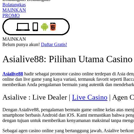
Bolatangkas
MAINKAN
PROMO
MAINKAN
Belum punya akun!
Daftar Gratis!
Asialive88: Pilihan Utama Casino
Asialive88
hadir sebagai promotor casino online terdepan di Asia 
online dan live game yang kaya variasi, termasuk favorit seperti Bacca
memberikan Anda pengalaman bermain yang autentik dan mendebark
Asialive : Live Dealer |
Live Casino
| Agen C
Dengan Asialive88, pengalaman bermain game online kelas atas menja
smartphone berbasis Android dan iOS. Kami memastikan bahwa pengal
dengan tujuan untuk memberikan kenyamanan maksimal tanpa meng
Sebagai agen casino online yang bertanggung jawab, Asialive berk