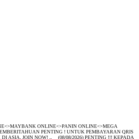
LINE<>MAYBANK ONLINE<>PANIN ONLINE<>MEGA
EMBERITAHUAN PENTING ! UNTUK PEMBAYARAN QRIS
DI ASIA. JOIN NOW! ..
(08/08/2026)
PENTING !!! KEPADA