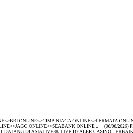
INE<>BRI ONLINE<>CIMB NIAGA ONLINE<>PERMATA ON
NLINE<>JAGO ONLINE<>SEABANK ONLINE ..
(08/08/2026)
P
 DATANG DI ASIALIVE88, LIVE DEALER CASINO TERBAIK 