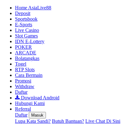
Home AsiaLive88
Deposit
Sportsbook
E-Sports
Live Casino
Slot Games
IDN E-Lottery
POKER
ARCADE
Bolatangkas
Togel
RTP Slots
Cara Bermain
Promosi
Withdraw
Daftar
Download Android
Hubungi Kami
Referral
Daftar
Masuk
Lupa Kata Sandi?
Butuh Bantuan?
Live Chat Di Sini