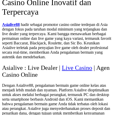
Casino Online Inovatif dan
Terpercaya
Asialive88
hadir sebagai promotor casino online terdepan di Asia
dengan fokus pada taruhan modal minimum yang terjangkau dan
live dealer yang terpercaya. Kami bangga menawarkan berbagai
permainan online dan live game yang kaya variasi, termasuk favorit
seperti Baccarat, Blackjack, Roulette, dan Sic Bo. Keunikan
Asialive terletak pada penyajian live game oleh dealer profesional
secara real-time, memberikan Anda pengalaman bermain yang
autentik dan mendebarkan.
Asialive : Live Dealer |
Live Casino
| Agen
Casino Online
Dengan Asialive88, pengalaman bermain game online kelas atas
menjadi lebih mudah dan nyaman. Platform Asialive dioptimalkan
untuk akses melalui berbagai perangkat, termasuk PC dan desktop
serta smartphone berbasis Android dan iOS. Kami memastikan
bahwa pengalaman bermain game Anda tidak terbatas oleh lokasi
atau perangkat. Asialive juga menyederhanakan proses deposit dan
penarikan dana, dengan tujuan untuk memberikan kenyamanan