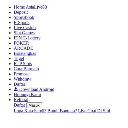
Home AsiaLive88
Deposit
Sportsbook
E-Sports
Live Casino
Slot Games
IDN E-Lottery
POKER
ARCADE
Bolatangkas
Togel
RTP Slots
Cara Bermain
Promosi
Withdraw
Daftar
Download Android
Hubungi Kami
Referral
Daftar
Masuk
Lupa Kata Sandi?
Butuh Bantuan?
Live Chat Di Sini