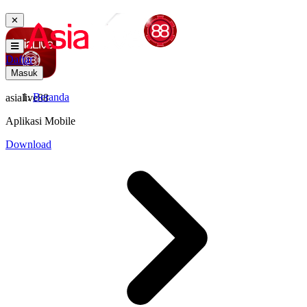
✕
Daftar
Masuk
Beranda
asialive88
Aplikasi Mobile
Download