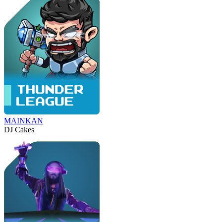
MAINKAN
DJ Cakes