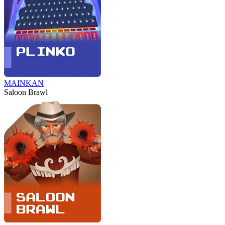
MAINKAN
Saloon Brawl