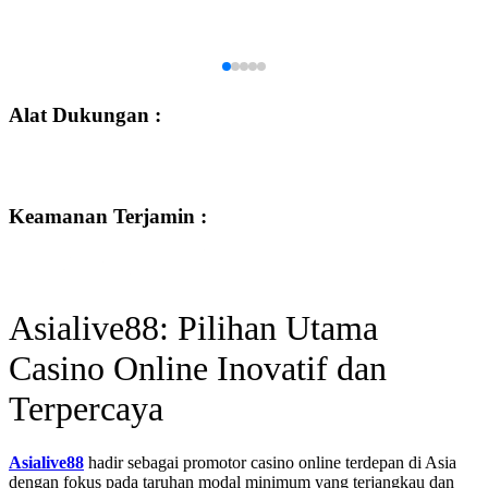
Alat Dukungan :
Keamanan Terjamin :
Asialive88: Pilihan Utama
Casino Online Inovatif dan
Terpercaya
Asialive88
hadir sebagai promotor casino online terdepan di Asia
dengan fokus pada taruhan modal minimum yang terjangkau dan