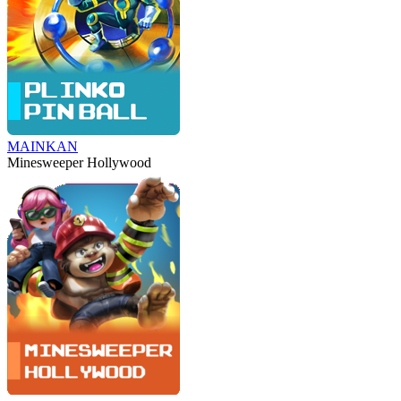
MAINKAN
Minesweeper Hollywood