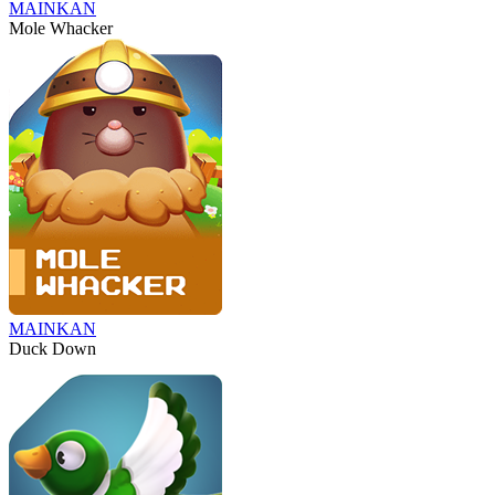
MAINKAN
Mole Whacker
MAINKAN
Duck Down