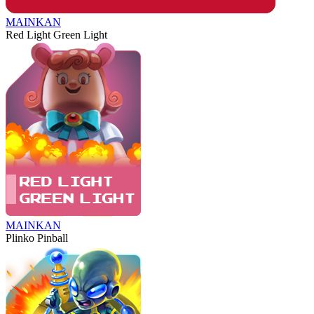
MAINKAN
Red Light Green Light
MAINKAN
Plinko Pinball