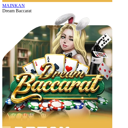
MAINKAN
Dream Baccarat