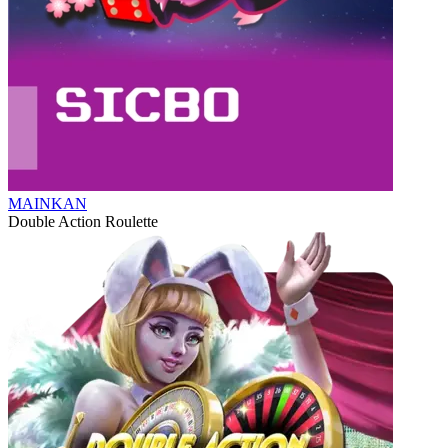
MAINKAN
Double Action Roulette