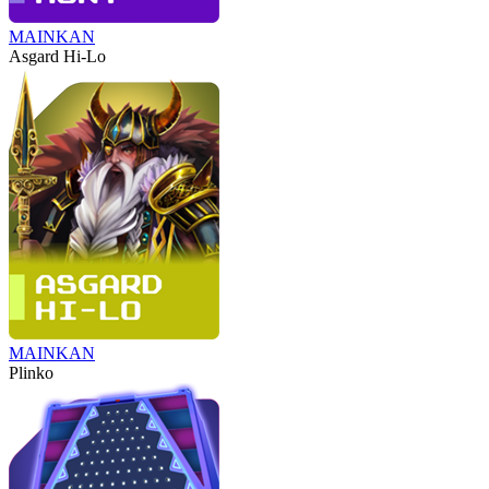
MAINKAN
Asgard Hi-Lo
MAINKAN
Plinko