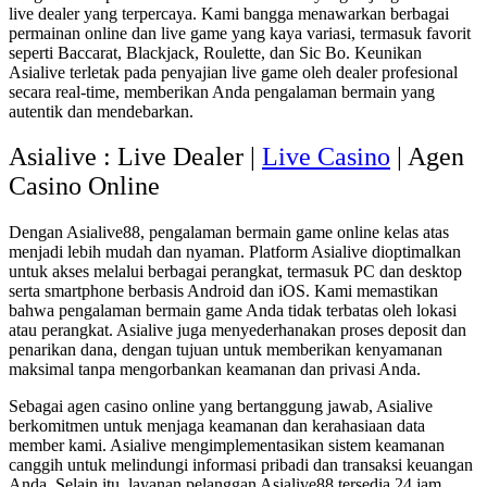
live dealer yang terpercaya. Kami bangga menawarkan berbagai
permainan online dan live game yang kaya variasi, termasuk favorit
seperti Baccarat, Blackjack, Roulette, dan Sic Bo. Keunikan
Asialive terletak pada penyajian live game oleh dealer profesional
secara real-time, memberikan Anda pengalaman bermain yang
autentik dan mendebarkan.
Asialive : Live Dealer |
Live Casino
| Agen
Casino Online
Dengan Asialive88, pengalaman bermain game online kelas atas
menjadi lebih mudah dan nyaman. Platform Asialive dioptimalkan
untuk akses melalui berbagai perangkat, termasuk PC dan desktop
serta smartphone berbasis Android dan iOS. Kami memastikan
bahwa pengalaman bermain game Anda tidak terbatas oleh lokasi
atau perangkat. Asialive juga menyederhanakan proses deposit dan
penarikan dana, dengan tujuan untuk memberikan kenyamanan
maksimal tanpa mengorbankan keamanan dan privasi Anda.
Sebagai agen casino online yang bertanggung jawab, Asialive
berkomitmen untuk menjaga keamanan dan kerahasiaan data
member kami. Asialive mengimplementasikan sistem keamanan
canggih untuk melindungi informasi pribadi dan transaksi keuangan
Anda. Selain itu, layanan pelanggan Asialive88 tersedia 24 jam