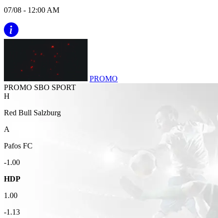
07/08 - 12:00 AM
PROMO
PROMO SBO SPORT
H
Red Bull Salzburg
A
Pafos FC
-1.00
HDP
1.00
-1.13