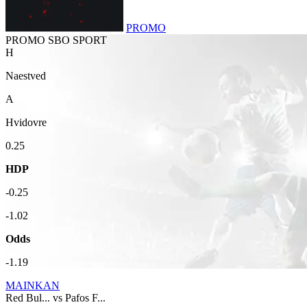
PROMO
PROMO SBO SPORT
H
Naestved
A
Hvidovre
0.25
HDP
-0.25
-1.02
Odds
-1.19
MAINKAN
Red Bul... vs Pafos F...