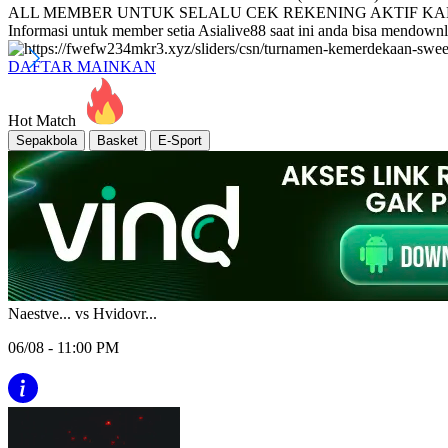
ALL MEMBER UNTUK SELALU CEK REKENING AKTIF KAM
Informasi untuk member setia Asialive88 saat ini anda bisa mendownl
DAFTAR
MAINKAN
Hot Match
Sepakbola
Basket
E-Sport
Naestve... vs Hvidovr...
06/08 - 11:00 PM