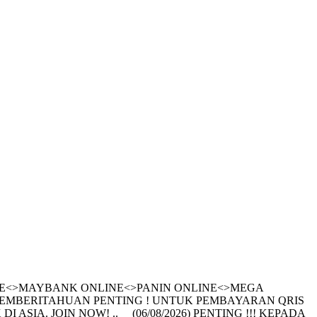
INE<>MAYBANK ONLINE<>PANIN ONLINE<>MEGA
EMBERITAHUAN PENTING ! UNTUK PEMBAYARAN QRIS
DI ASIA. JOIN NOW! ..
(06/08/2026)
PENTING !!! KEPADA